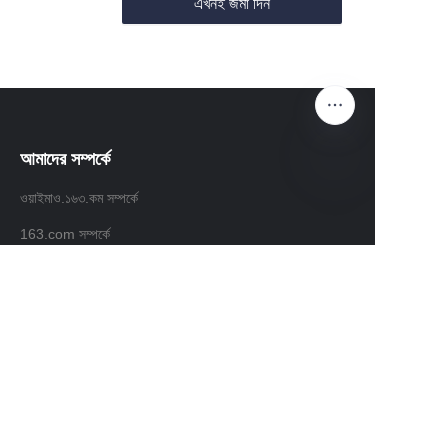
এখনই জমা দিন
আমাদের সম্পর্কে
ওয়াইমাও.১৬৩.কম সম্পর্কে
BN
163.com সম্পর্কে
গ্রাহক সেবা
সাহায্য কেন্দ্র
মতামত
waimao.163.com এ বিক্রি করুন