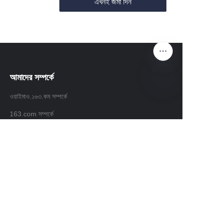
এখনই জমা দিন
আমাদের সম্পর্কে
ওয়াইমাও.১৬৩.কম সম্পর্কে
BN
163.com সম্পর্কে
গ্রাহক সেবা
সাহায্য কেন্দ্র
মতামত
waimao.163.com এ বিক্রি করুন