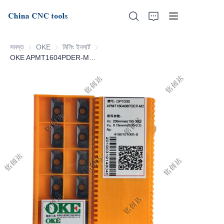
সমস্ত
OKE
OKE
মিলিং ইনসার্ট
মিলিং ইনসার্ট
OKE APMT1604PDER-M2-OP1030
হোম
আমাদের সম্পর্কে
পণ্য
সংবাদ
সমর্থন