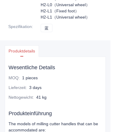
H2-L0（Universal wheel）
H2-L1（Fixed foot）
H2-L1（Universal wheel）
Spezifikation
:
蓝
蓝
Produktdetails
Wesentliche Details
MOQ
:
1 pieces
Lieferzeit
:
3 days
Nettogewicht
:
41 kg
Produkteinführung
The models of milling cutter handles that can be
accommodated are: