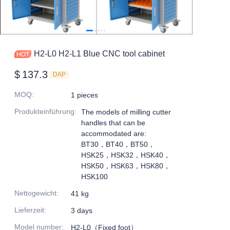
H2-L0 H2-L1 Blue CNC tool cabinet
$
137.3
DAP
MOQ
:
1 pieces
Produkteinführung
:
The models of milling cutter
handles that can be
accommodated are:
BT30，BT40，BT50，
HSK25，HSK32，HSK40，
HSK50，HSK63，HSK80，
HSK100
Nettogewicht
:
41 kg
Lieferzeit
:
3 days
Model number
:
H2-L0（Fixed foot）