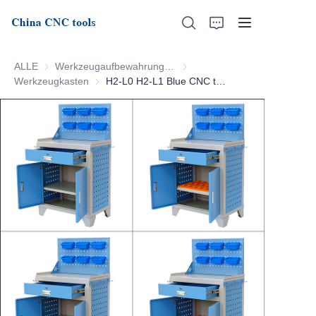
ALLE
Werkzeugaufbewahrungsserie
Werkzeugaufbewahrungsserie
Werkzeugkasten
Werkzeugkasten
H2-L0 H2-L1 Blue CNC tool cabinet
Startseite
Über uns
Produkte
Nachrichten
Unterstützung