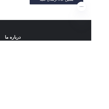
FA
درباره ما
درباره waimao.163.com
درباره 163.com
خدمات مشتری
مرکز کمک
بازخورد
فروش در waimao.163.com