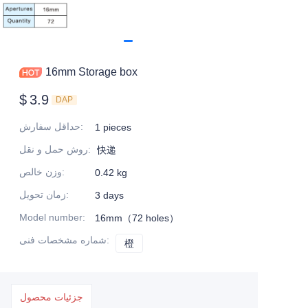
16mm Storage box
$
3.9
DAP
:
حداقل سفارش
1 pieces
:
روش حمل و نقل
快递
:
وزن خالص
0.42 kg
:
زمان تحویل
3 days
Model number
:
16mm（72 holes）
:
شماره مشخصات فنی
橙
橙
جزئیات محصول