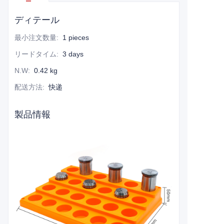
ディテール
最小注文数量
:
1 pieces
リードタイム
:
3 days
N.W
:
0.42 kg
配送方法
:
快递
製品情報