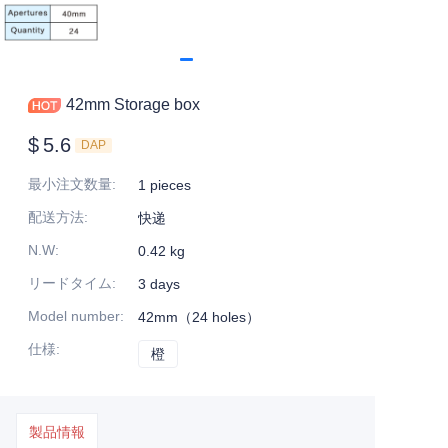
42mm Storage box
$
5.6
DAP
最小注文数量
:
1 pieces
配送方法
:
快递
N.W
:
0.42 kg
リードタイム
:
3 days
Model number
:
42mm（24 holes）
仕様
:
橙
橙
製品情報