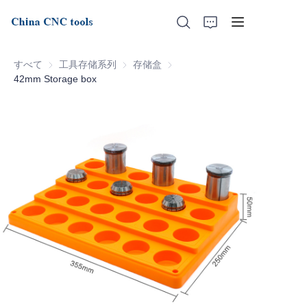
すべて
工具存储系列
工具存储系列
存储盒
存储盒
42mm Storage box
ホーム
会社概要
製品
ニュース
サポート