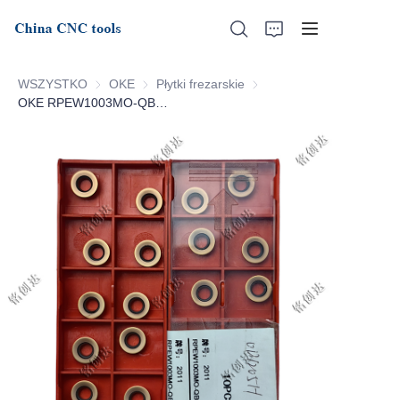
WSZYSTKO
OKE
OKE
Płytki frezarskie
Płytki frezarskie
OKE RPEW1003MO-QBG-2011
Strona główna
O nas
Produkty
Aktualności
Wsparcie