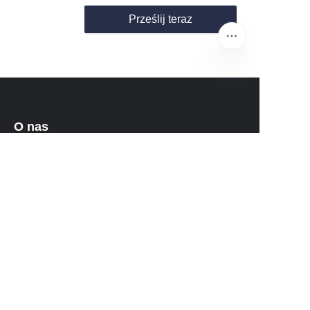
Prześlij teraz
PO
O nas
O waimao.163.com
O 163.com
Obsługa klienta
Centrum pomocy
Opinie