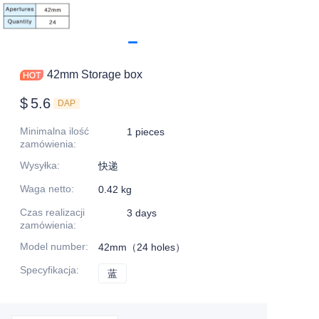
42mm Storage box
$
5.6
DAP
Minimalna ilość
1 pieces
zamówienia
:
Wysyłka
:
快递
Waga netto
:
0.42 kg
Czas realizacji
3 days
zamówienia
:
Model number
:
42mm（24 holes）
Specyfikacja
:
蓝
蓝