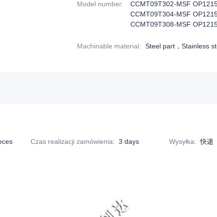
Model number
:
CCMT09T302-MSF OP121
CCMT09T304-MSF OP121
CCMT09T308-MSF OP121
Machinable material
:
Steel part，Stainless st
eces
Czas realizacji zamówienia
:
3 days
Wysyłka
:
快递