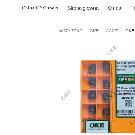
Strona główna
O nas
P
WSZYSTKO
OKE
OKE
CCMT
CCMT