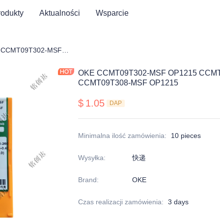
rodukty
Aktualności
Wsparcie
OKE CCMT09T302-MSF OP1215 CCMT09T304-MSF OP1215 CCMT09T308-MSF OP1215
OKE CCMT09T302-MSF OP1215 CCMT
CCMT09T308-MSF OP1215
$
1.05
DAP
Minimalna ilość zamówienia
:
10 pieces
Wysyłka
:
快递
Brand
:
OKE
Czas realizacji zamówienia
:
3 days