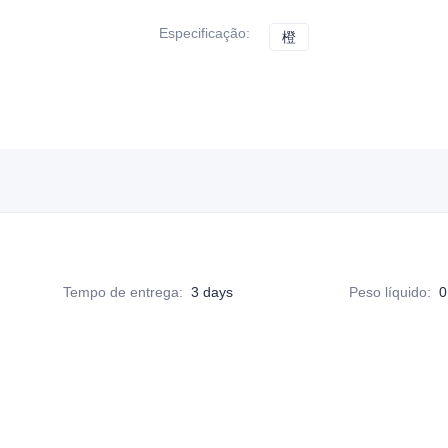
Especificação
:
橙
橙
Tempo de entrega
:
3 days
Peso líquido
:
0