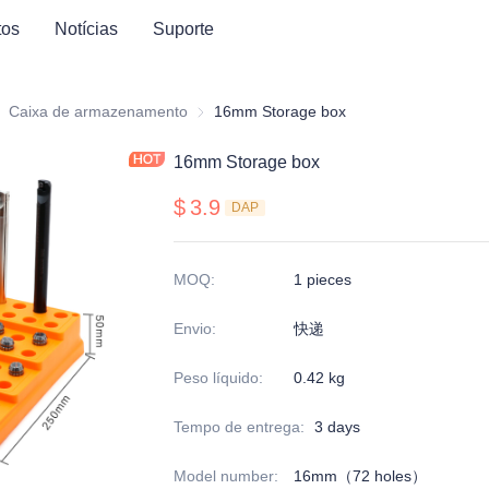
tos
Notícias
Suporte
rie de armazenamento de ferramentas
Caixa de armazenamento
Caixa de armazenamento
16mm Storage box
16mm Storage box
$
3.9
DAP
MOQ
:
1 pieces
Envio
:
快递
Peso líquido
:
0.42 kg
Tempo de entrega
:
3 days
Model number
:
16mm（72 holes）