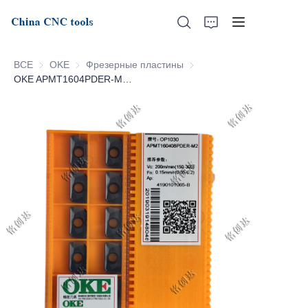
ВСЕ
OKE
OKE
Фрезерные пластины
Фрезерные пластины
OKE APMT1604PDER-M2-OP1030
Домашняя страница
О нас
Продукты
Новости
Поддержка