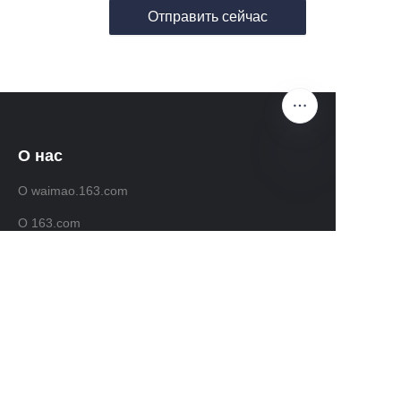
Отправить сейчас
О нас
О waimao.163.com
RU
О 163.com
Служба поддержки клиентов
Центр помощи
Обратная связь
Продавайте на waimao.163.com