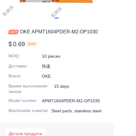
OKE APMT1604PDER-M2-OP1030
$
0.69
DAP
MOQ
:
10 pieces
Доставка
:
快递
Brand
:
OKE
Время выполнения
15 days
заказа
:
Model number
:
APMT1604PDER-M2-OP1030
Machinable material
:
Steel parts, stainless steel
Детали продукта