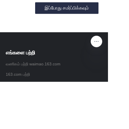
இப்போது சமர்ப்பிக்கவும்
எங்களை பற்றி
வணிகம் பற்றி waimao.163.com
TAM
163.com பற்றி
வாடிக்கையாளர் சேவைகள்
உதவி மையம்
கருத்து