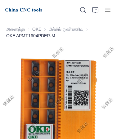
அனைத்து
OKE
OKE
மில்லிங் நுண்ணறிவு
மில்லிங் நுண்ணறிவு
OKE APMT1604PDER-M2-OP1030
முகப்பு
எங்களைப் பற்றி
தயாரிப்புகள்
செய்திகள்
ஆதரவு