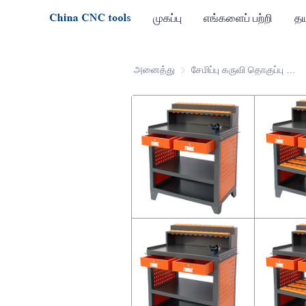
முகப்பு
எங்களைப் பற்றி
தய
அனைத்து
சேமிப்பு கருவி தொகுப்பு தொடர்