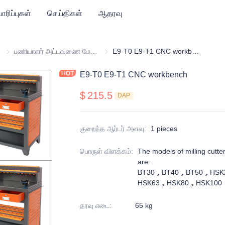
ாரிப்புகள்
செய்திகள்
ஆதரவு
சேமிப்பு கருவி தொகுப்பு தொடர்
பணியாளர் அட்டவணை மேசை
பணியாளர் அட்டவணை மேசை
E9-T0 E9-T1 CNC workbench
E9-T0 E9-T1 CNC workbench
$
215.5
DAP
குறைந்த ஆர்டர் அளவு
:
1 pieces
பொருள் விளக்கம்
:
The models of milling cutt
are:
BT30，BT40，BT50，HSK
HSK63，HSK80，HSK100
தரவு எடை
:
65 kg