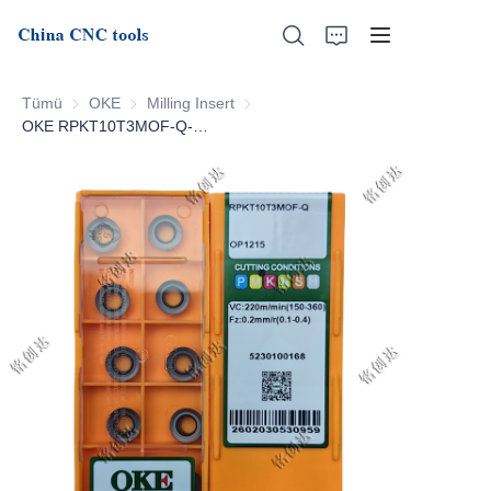
Tümü
OKE
OKE
Milling Insert
Milling Insert
OKE RPKT10T3MOF-Q-OP1215
Baş
Bizim Hakkımızda
Ürünler
Haberler
Destek