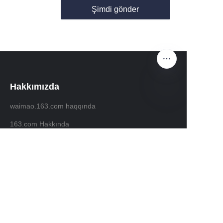
Şimdi gönder
Hakkımızda
waimao.163.com haqqında
TR
163.com Hakkında
Müşteri hizmetleri
Yardım Merkezi
Geri bildirim
waimao.163.com'da satış yapın