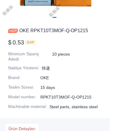
OKE RPKT10T3MOF-Q-OP1215
$
0.53
DAP
Minimum Sipariş
10 pieces
Adedi
:
Nakliye Yöntemi
:
快递
Brand
:
OKE
Teslim Süresi
:
15 days
Model number
:
RPKT10T3MOF-Q-OP1215
Machinable material
:
Steel parts, stainless steel
Ürün Detayları