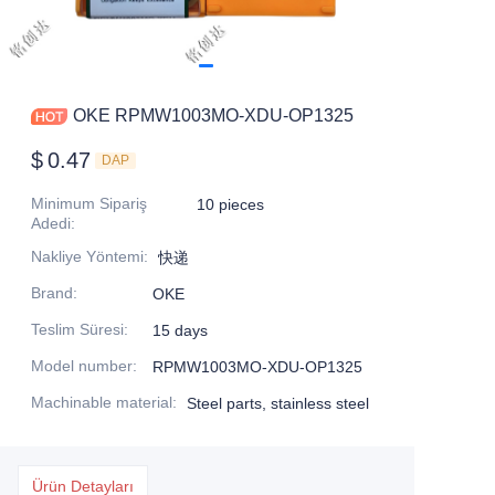
OKE RPMW1003MO-XDU-OP1325
$
0.47
DAP
Minimum Sipariş
10 pieces
Adedi
:
Nakliye Yöntemi
:
快递
Brand
:
OKE
Teslim Süresi
:
15 days
Model number
:
RPMW1003MO-XDU-OP1325
Machinable material
:
Steel parts, stainless steel
Ürün Detayları