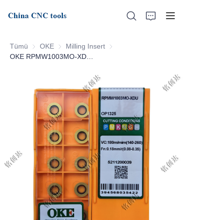
Tümü
OKE
OKE
Milling Insert
Milling Insert
OKE RPMW1003MO-XDU-OP1325
Baş
Bizim Hakkımızda
Ürünler
Haberler
Destek