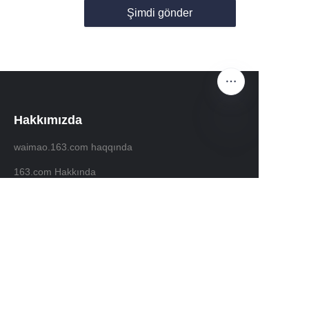
Şimdi gönder
Hakkımızda
waimao.163.com haqqında
TR
163.com Hakkında
Müşteri hizmetleri
Yardım Merkezi
Geri bildirim
waimao.163.com'da satış yapın