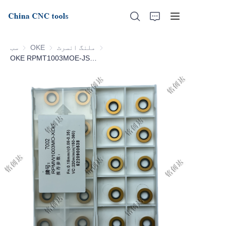
ملنگ انسرٹ
ملنگ انسرٹ
OKE
OKE
سب
OKE RPMT1003MOE-JSL-7002
گھر
ہمارے بارے میں
مصنوعات
خبریں
سپورٹ