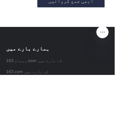
ابھی جمع کروائیں
ہمارے بارے میں
ویماؤ.163.com کے بارے میں
UR
163.com کے بارے میں
صارف خدمات
مدد کی مرکز
تاثرات
waimao.163.com پر فروخت کریں