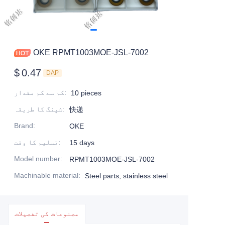
OKE RPMT1003MOE-JSL-7002
$
0.47
DAP
:
کم سے کم مقدار
10 pieces
:
شپنگ کا طریقہ
快递
Brand
:
OKE
:
تسلیم کا وقت
15 days
Model number
:
RPMT1003MOE-JSL-7002
Machinable material
:
Steel parts, stainless steel
مصنوعات کی تفصیلات