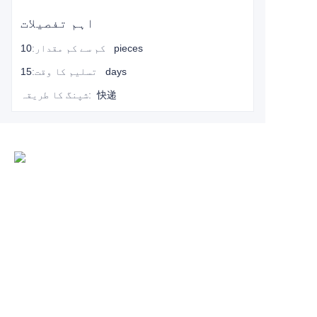
اہم تفصیلات
10 pieces
کم سے کم مقدار
:
15 days
تسلیم کا وقت
:
快递
:
شپنگ کا طریقہ