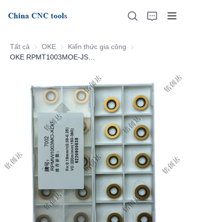
Tất cả
OKE
OKE
Kiến thức gia công
Kiến thức gia công
OKE RPMT1003MOE-JSL-7002
Trang chủ
Về chúng tôi
Sản phẩm
Tin tức
Hỗ trợ