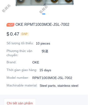
OKE RPMT1003MOE-JSL-7002
$
0.47
DAP
Số lượng tối thiểu
:
10 pieces
Phương thức vận
快递
chuyển
:
Brand
:
OKE
Thời gian giao hàng
:
15 days
Model number
:
RPMT1003MOE-JSL-7002
Machinable material
:
Steel parts, stainless steel
Chi tiết sản phẩm