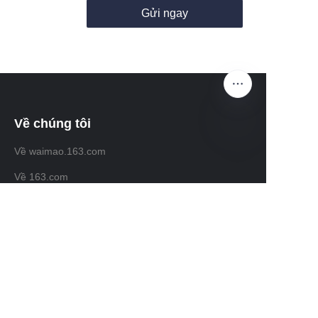
Gửi ngay
Về chúng tôi
Về waimao.163.com
VI
Về 163.com
Dịch vụ khách hàng
Trung tâm trợ giúp
Phản hồi
Bán trên waimao.163.com