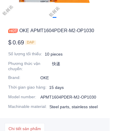
OKE APMT1604PDER-M2-OP1030
$
0.69
DAP
Số lượng tối thiểu
:
10 pieces
Phương thức vận
快递
chuyển
:
Brand
:
OKE
Thời gian giao hàng
:
15 days
Model number
:
APMT1604PDER-M2-OP1030
Machinable material
:
Steel parts, stainless steel
Chi tiết sản phẩm