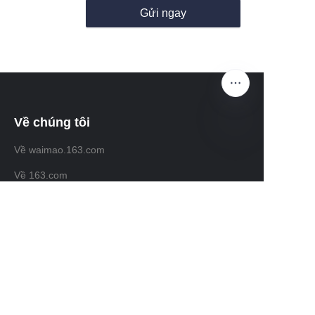
Gửi ngay
Về chúng tôi
Về waimao.163.com
VI
Về 163.com
Dịch vụ khách hàng
Trung tâm trợ giúp
Phản hồi
Bán trên waimao.163.com