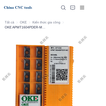
Tất cả
OKE
OKE
Kiến thức gia công
Kiến thức gia công
OKE APMT1604PDER-M2-OP1030
Trang chủ
Về chúng tôi
Sản phẩm
Tin tức
Hỗ trợ