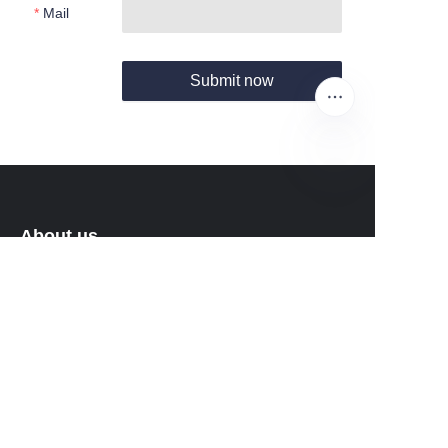
Mail
Submit now
EN
About us
About waimao.163.com
About 163.com
Customer services
Help Center
Feedback