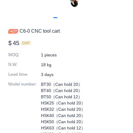
C6-0 CNC tool cart
$
45
DAP
MOQ
:
1 pieces
N.W
:
18 kg
Lead time
:
3 days
Model number
:
BT30（Can hold 20）
BT40（Can hold 20）
BT50（Can hold 12）
HSK25（Can hold 20）
HSK32（Can hold 20）
HSK40（Can hold 20）
HSK50（Can hold 20）
HSK63（Can hold 12）