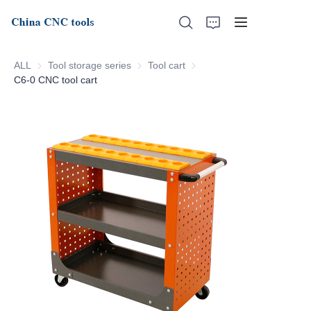
ALL
Tool storage series
Tool storage series
Tool cart
Tool cart
C6-0 CNC tool cart
Home
About Us
Products
News
Support