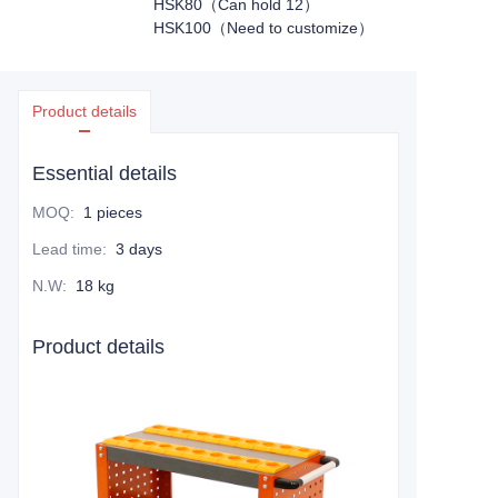
HSK80（Can hold 12）
HSK100（Need to customize）
Product details
Essential details
MOQ
:
1 pieces
Lead time
:
3 days
N.W
:
18 kg
Product details