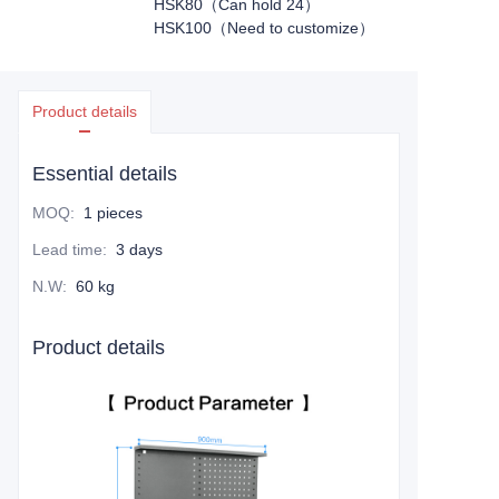
HSK80（Can hold 24）
HSK100（Need to customize）
Product details
Essential details
MOQ
:
1 pieces
Lead time
:
3 days
N.W
:
60 kg
Product details