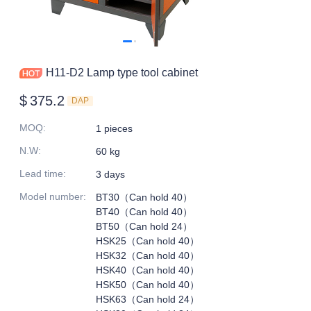
H11-D2 Lamp type tool cabinet
$
375.2
DAP
MOQ
:
1 pieces
N.W
:
60 kg
Lead time
:
3 days
Model number
:
BT30（Can hold 40）
BT40（Can hold 40）
BT50（Can hold 24）
HSK25（Can hold 40）
HSK32（Can hold 40）
HSK40（Can hold 40）
HSK50（Can hold 40）
HSK63（Can hold 24）