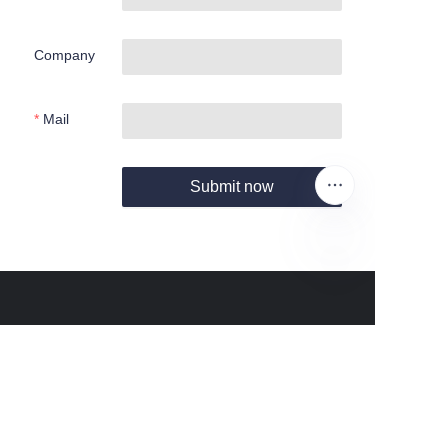
Company
Mail
Submit now
EN
About us
About waimao.163.com
About 163.com