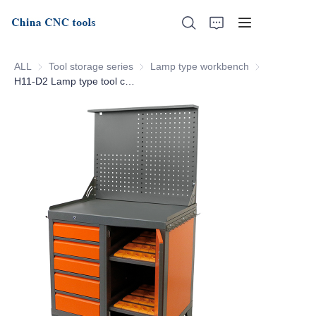
ALL
Tool storage series
Tool storage series
Lamp type workbench
Lamp type wo
H11-D2 Lamp type tool cabinet
Home
About Us
Products
News
Support